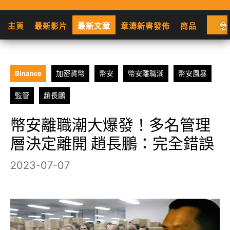
主頁
最新影片
最新文章
章濤新書發佈
商品
急
Binance
加密貨幣
幣安
幣安離職潮
幣安風暴
監管
趙長鵬
幣安離職潮大爆發！多名管理
層決定離開 趙長鵬：完全錯誤
2023-07-07