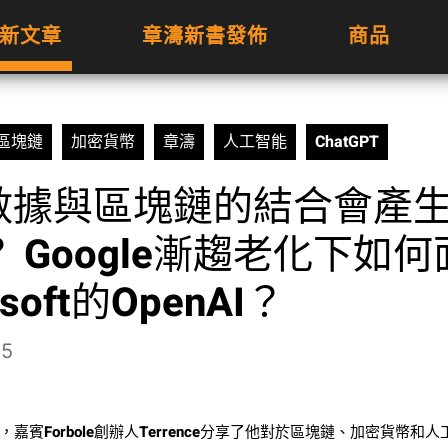
新文章
章濤新書發佈
商品
區塊鏈
加密貨幣
章濤
人工智能
ChatGPT
大數據與區塊鏈的結合會產
 Google漸趨老化下如何
osoft的OpenAI？
05
嘉賓Forbole創辦人Terrence分享了他對於區塊鏈、加密貨幣和