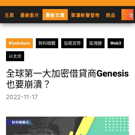
主頁
最新影片
最新文章
章濤新書發佈
商品
急
Blockchain
財科暗戰
加密貨幣
區塊鏈
Web3
以太坊
全球第一大加密借貸商Genesis
也要崩潰？
2022-11-17