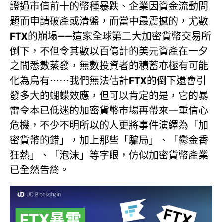
證過市值前十的幣種暴跌、企業因資金流動問
題而申請破產或清盤，而當中最震撼的，尤數
FTX的崩塌——這家全球第二大加密貨幣交易所
倒下，不但令其數以百億計的美元資產在一夕
之間悉數蒸發，無數投資者的積蓄亦極有可能
化為烏有⋯⋯我們無法估計FTX的倒下還會引
發多大的蝴蝶效應，但可以肯定的是，它的暴
雷令本已低迷的加密貨幣市場再帶來一重信心
危機，不少不明所以的人更將事件演繹為「加
密貨幣的錯」，加上那些「騙局」、「鬱金香
狂熱」、「泡沫」等字眼，仿似加密貨幣產業
已全然告終。