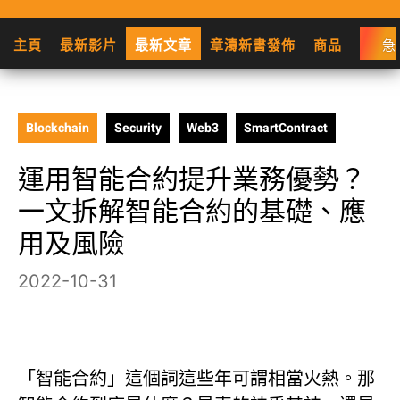
主頁
最新影片
最新文章
章濤新書發佈
商品
急
Blockchain
Security
Web3
SmartContract
運用智能合約提升業務優勢？
一文拆解智能合約的基礎、應
用及風險
2022-10-31
「智能合約」這個詞這些年可謂相當火熱。那