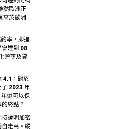
公司違約的概
雖然歐洲正
遠高於歐洲
違約率，即違
達到 08
惡化營商及貸
4.1，對於
2023 年
 年還可以保
率的終點？
間接證明加密
獨自走高。縱