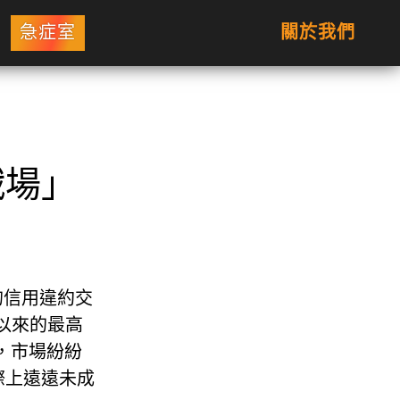
急症室
關於我們
戰場」
）的信用違約交
海嘯以來的最高
，市場紛紛
際上遠遠未成