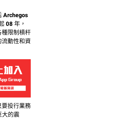
chegos
 08 年，
各種限制槓杆
的流動性和資
只要投行業務
巨大的震