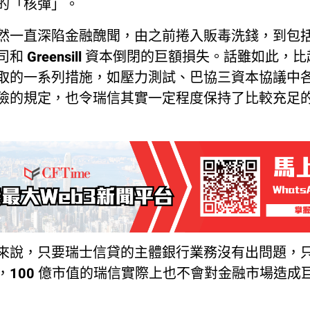
的「核彈」。
一直深陷金融醜聞，由之前捲入販毒洗錢，到包括 Ar
和 Greensill 資本倒閉的巨額損失。話雖如此，比起
取的一系列措施，如壓力測試、巴協三資本協議中
險的規定，也令瑞信其實一定程度保持了比較充足
來說，只要瑞士信貸的主體銀行業務沒有出問題，
，100 億市值的瑞信實際上也不會對金融市場造成