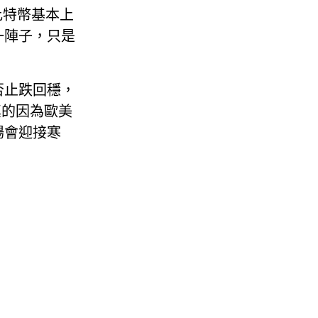
比特幣基本上
一陣子，只是
否止跌回穩，
 真的因為歐美
場會迎接寒