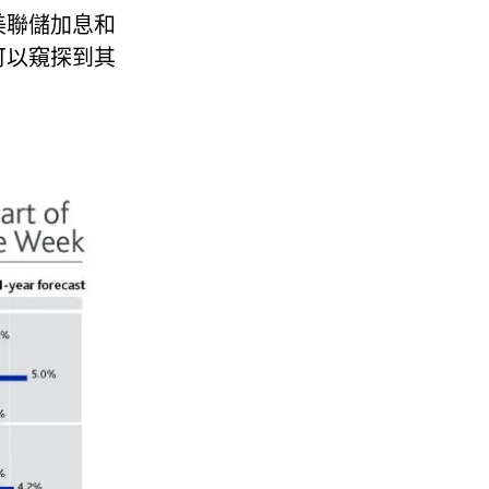
美聯儲加息和
可以窺探到其