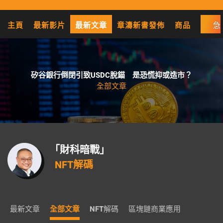
主頁
最新影片
最新文章
章濤新書發佈
商品
急
矽谷銀行倒閉引致USDC脫錨 是恐慌抑或造市？
全部文章
「財科暗戰」
NFT解碼
最新文章
全部文章
NFT解碼
區塊鏈商業應用