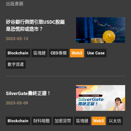
出版書籍
矽谷銀行倒閉引致USDC脫錨
是恐慌抑或造市？
2023-03-13
Blockchain
區塊鏈
CEO專欄
Web3
Use Case
數字資產
SilverGate壽終正寢！
2023-03-09
Blockchain
財科暗戰
加密貨幣
區塊鏈
Web3
以太坊