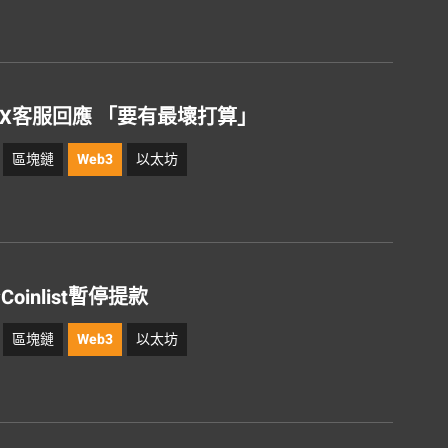
X客服回應 「要有最壞打算」
區塊鏈
Web3
以太坊
Coinlist暫停提款
區塊鏈
Web3
以太坊