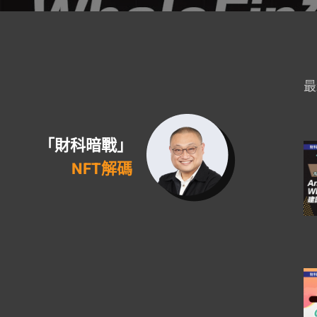
最
「財科暗戰」
NFT解碼