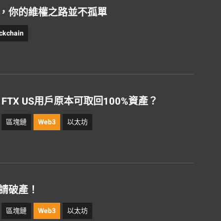
務，你的維權之路並不孤單
ckchain
FTX US用戶原本可取回100%資產？
區塊鏈
Web3
以太坊
申請破產！
區塊鏈
Web3
以太坊