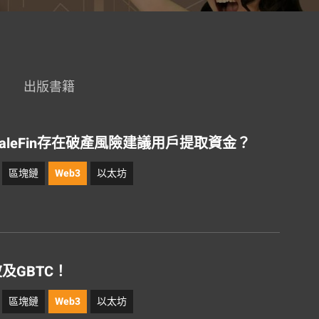
出版書籍
WhaleFin存在破產風險建議用戶提取資金？
區塊鏈
Web3
以太坊
波及GBTC！
區塊鏈
Web3
以太坊