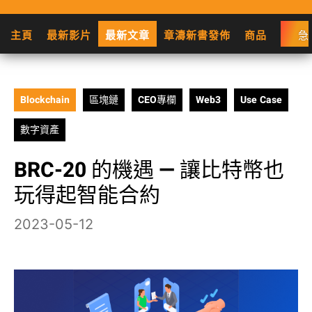
主頁
最新影片
最新文章
章濤新書發佈
商品
急
Blockchain
區塊鏈
CEO專欄
Web3
Use Case
數字資產
BRC-20 的機遇 — 讓比特幣也
玩得起智能合約
2023-05-12