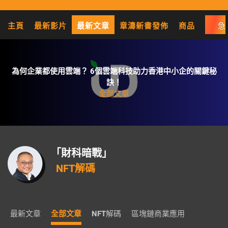
主頁
最新影片
最新文章
章濤新書發佈
商品
急
為何企業都使用雲端？ 6個雲端科技助力香港中小企的關鍵秘
訣！
全部文章
「財科暗戰」
NFT解碼
最新文章
全部文章
NFT解碼
區塊鏈商業應用