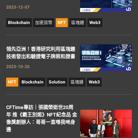
2023-12-07
Blockchain
加密貨幣
NFT
區塊鏈
Web3
領先亞洲！香港研究利用區塊鏈
技術發出和驗證電子牌照和證書
2023-10-26
NFT
Blockchain
Solution
區塊鏈
Web3
CFTime專訪｜張國榮逝世20周
年 推《霸王別姬》NFT紀念品 金
像獎創辦人：哥哥一直喺我哋身
邊