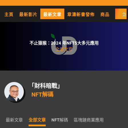
主頁
最新影片
最新文章
章濤新書發佈
商品
急
不止猿猴：2024 年NFT5大多元應用
全部文章
「財科暗戰」
NFT解碼
最新文章
全部文章
NFT解碼
區塊鏈商業應用