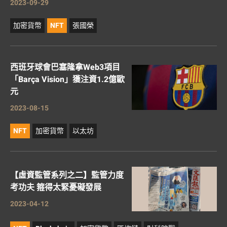
2023-09-29
加密貨幣
NFT
張國榮
西班牙球會巴塞隆拿Web3項目
「Barça Vision」獲注資1.2億歐
元
2023-08-15
NFT
加密貨幣
以太坊
【虛資監管系列之二】監管力度
考功夫 箍得太緊憂礙發展
2023-04-12