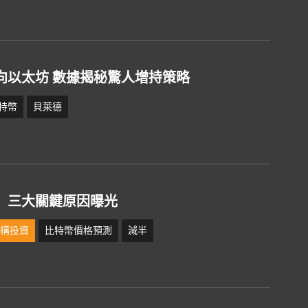
向以太坊 數據揭秘驚人增持策略
特幣
貝萊德
」三大關鍵原因曝光
機構投資
比特幣價格預測
減半