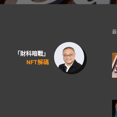
最
「財科暗戰」
NFT解碼