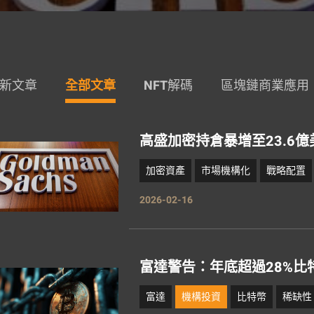
新文章
全部文章
NFT解碼
區塊鏈商業應用
高盛加密持倉暴增至23.6
加密資產
市場機構化
戰略配置
2026-02-16
富達警告：年底超過28%比
富達
機構投資
比特幣
稀缺性