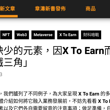
新文章
章濤新書發佈
商品
NFT
Web3
Metaverse
X To Earn
財科暗戰
少的元素，因X To Ear
鐵三角」
3
我們臚列了不同例子，為大家呈現 X To Earn 
介紹如何將它融入業務發展前，不妨先看看 X To E
素以及它們各自需要留意的注意事項；做足準備，