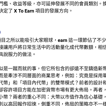
門檻、收益等級，亦可延伸發展不同的會員類別。換
定了 X To Earn 項目的發展方向。
)
arn 項目之所以能吸引大家眼球，earn 這一環節佔了
接讓用戶將日常生活中的活動量化成代幣數額，相
具說服力的做法。
似是一蹴而就的事，但它所包含的卻遠不至鑄造新
而是牽涉不同層面的商業思考，例如：究竟是採用
代幣」和「項目內代幣」的雙幣模式？前者的設計
卻容許項目方能在加密貨幣市場有更大佈局。再者
小幣？兩者的重心不同：大幣以市值作為信心基礎
則以高回報作招徠，側重不同，佈局的策略亦不一