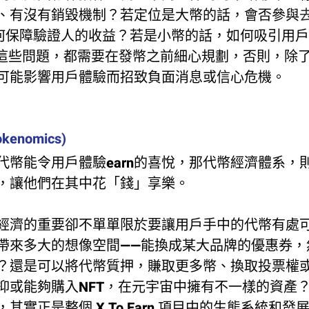
、有沒有銷毀機制？若定位是大幣的話，會否參與
)、如何保障驗證人的收益？若是小幣的話，如何吸引用
類似這些問題，都需要在發幣之前細心規劃，否則，除
可能影響用戶體驗而招致負面消息或信心危機。
enomics)
代幣能令用戶體驗earn的喜悅，那代幣經濟體系，
，讓他們在其中花「錢」享樂。
經濟的重要卻不單單限於要讓用戶手中的代幣有處
帶來多大的想像空間——能換成某大品牌的優惠券，
？還是可以將代幣質押，賺取更多幣、換取投票權
抑或能夠購入NFT，在元宇宙中擁有不一樣的資產
其實正是整個 X To Earn 項目中的生態系統和發