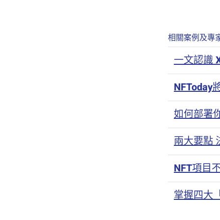
相關案例及專
一文認識 X
NFTod
如何部署
兩大要點 
NFT項目
掌握四大「