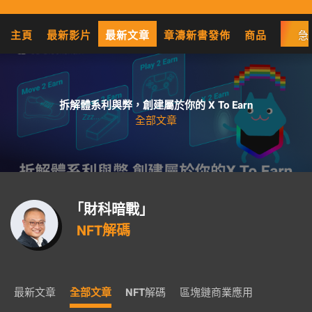
主頁
最新影片
最新文章
章濤新書發佈
商品
急
拆解體系利與弊，創建屬於你的 X To Earn
全部文章
「財科暗戰」
NFT解碼
最新文章
全部文章
NFT解碼
區塊鏈商業應用